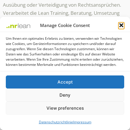
Ausübung oder Verteidigung von Rechtsansprüchen.
Verarbeitet die Lean Training, Beratung, Umsetzung
personenbezogene Daten, um Direktwerbung zu
Manage Cookie Consent
betreiben, so hat die betroffene Person das Recht,
jederzeit Widerspruch gegen die Verarbeitung der
Um Ihnen ein optimales Erlebnis zu bieten, verwenden wir Technologien
wie Cookies, um Geräteinformationen zu speichern und/oder darauf
personenbezogenen Daten zum Zwecke derartiger
zuzugreifen. Wenn Sie diesen Technologien zustimmen, können wir
Werbung einzulegen. Dies gilt auch für das Profiling,
Daten wie das Surfverhalten oder eindeutige IDs auf dieser Website
verarbeiten. Wenn Sie Ihre Zustimmung nicht erteilen oder zurückziehen,
soweit es mit solcher Direktwerbung in Verbindung
können bestimmte Merkmale und Funktionen beeinträchtigt werden.
steht. Widerspricht die betroffene Person gegenüber
der Lean Training, Beratung, Umsetzung der
Accept
Verarbeitung für Zwecke der Direktwerbung, so wird
die Lean Training, Beratung, Umsetzung die
Deny
personenbezogenen Daten nicht mehr für diese
View preferences
Zwecke verarbeiten.
Zudem hat die betroffene Person das Recht, aus
Datenschutzrichtlinie
Impressum
Gründen, die sich aus ihrer besonderen Situation